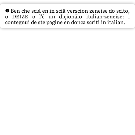
Ben che scià en in sciâ verscion zeneise do scito,
o DEIZE o l’é un diçionäio italian-zeneise: i
contegnui de ste pagine en donca scriti in italian.