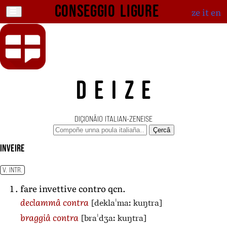
Conseggio ligure
ze
it
en
DEIZE
DIÇIONÄIO ITALIAN-ZENEISE
Çercâ
inveire
V. INTR.
fare invettive contro qcn.
[deklaˈmaː kuŋtra]
declammâ contra
[braˈdʒaː kuŋtra]
braggiâ contra