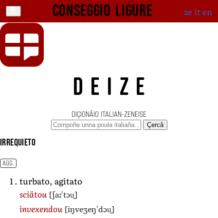
Conseggio ligure
ze
it
en
DEIZE
DIÇIONÄIO ITALIAN-ZENEISE
Çercâ
irrequieto
AGG.
turbato, agitato
[ʃaːˈtɔu̯]
sciätou
[iŋveʒeŋˈdɔu̯]
invexendou