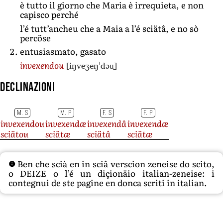
è tutto il giorno che Maria è irrequieta, e non
capisco perché
l’é tutt’ancheu che a Maia a l’é sciätâ, e no sò
percöse
entusiasmato, gasato
[iŋveʒeŋˈdɔu̯]
invexendou
Declinazioni
M. S
M. P
F. S
F. P
invexendou
invexendæ
invexendâ
invexendæ
sciätou
sciätæ
sciätâ
sciätæ
Ben che scià en in sciâ verscion zeneise do scito,
o DEIZE o l’é un diçionäio italian-zeneise: i
contegnui de ste pagine en donca scriti in italian.