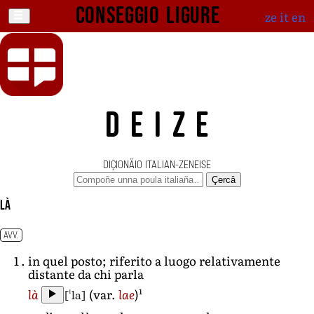
Conseggio ligure
ze
it
en
DEIZE
DIÇIONÄIO ITALIAN-ZENEISE
Çercâ
là
AVV.
in quel posto; riferito a luogo relativamente
distante da chi parla
1
[ˈla]
là
(var.
lae
)