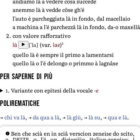
andiamo là a vedere cosa succede
anemmo là à vedde cöse gh’é
l’auto è parcheggiata là in fondo, dal macellaio
a machina a l’é parchezzâ là in fondo, da-o maxellâ
con valore rafforzativo
1
[ˈla]
là
(var.
lae
)
quello là è sempre il primo a lamentarsi
quello là o l’é delongo o primmo à lagnâse
Per saperne di più
1. Variante con epitesi della vocale
-e
Polirematiche
→
chi va là
, →
da qua a là
, →
là giù
, →
là su
, →
qua e là
.
Ben che scià en in sciâ verscion zeneise do scito,
o DEIZE o l’é un diçionäio italian-zeneise: i