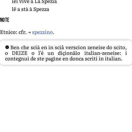
lei vive a La Spezia
lê a stà à Spezza
Note
Etnico: cfr. →
spezzino
.
Ben che scià en in sciâ verscion zeneise do scito,
o DEIZE o l’é un diçionäio italian-zeneise: i
contegnui de ste pagine en donca scriti in italian.