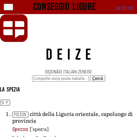
Conseggio ligure
ze
it
en
DEIZE
DIÇIONÄIO ITALIAN-ZENEISE
Çercâ
La Spezia
N. P.
città della Liguria orientale, capoluogo di
POLEON.
provincia
[ˈspezˑa]
Spezza