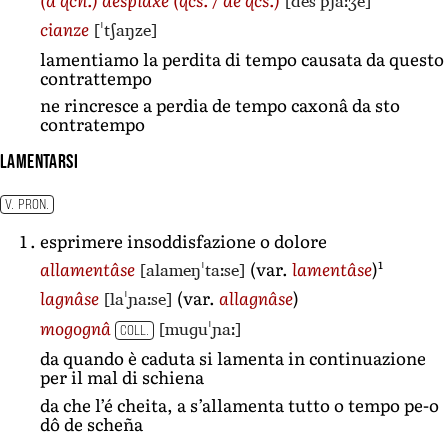
[desˈpjaːʒe]
[ˈtʃaŋze]
cianze
lamentiamo la perdita di tempo causata da questo
contrattempo
ne rincresce a perdia de tempo caxonâ da sto
contratempo
lamentarsi
V. PRON.
esprimere insoddisfazione o dolore
1
[alameŋˈtaːse]
allamentâse
(var.
lamentâse
)
[laˈɲaːse]
lagnâse
(var.
allagnâse
)
[muɡuˈɲaː]
mogognâ
COLL.
da quando è caduta si lamenta in continuazione
per il mal di schiena
da che l’é cheita, a s’allamenta tutto o tempo pe-o
dô de scheña