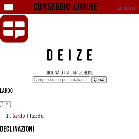
Conseggio ligure
ze
it
en
DEIZE
DIÇIONÄIO ITALIAN-ZENEISE
Çercâ
lardo
S. M.
[ˈlaːrdu]
lardo
Declinazioni