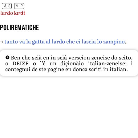
M. S
M. P
lardo
lardi
Polirematiche
→
tanto va la gatta al lardo che ci lascia lo zampino
.
Ben che scià en in sciâ verscion zeneise do scito,
o DEIZE o l’é un diçionäio italian-zeneise: i
contegnui de ste pagine en donca scriti in italian.