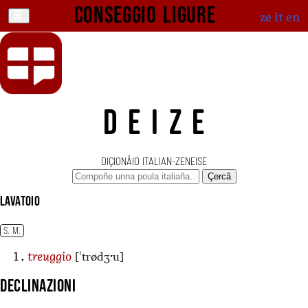
Conseggio ligure
ze
it
en
DEIZE
DIÇIONÄIO ITALIAN-ZENEISE
Çercâ
lavatoio
S. M.
[ˈtrødʒˑu]
treuggio
Declinazioni