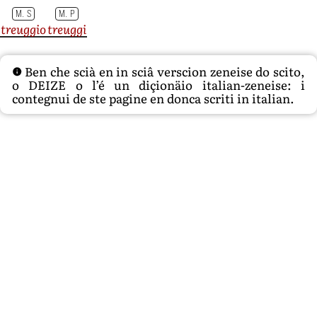
M. S
M. P
treuggio
treuggi
Ben che scià en in sciâ verscion zeneise do scito,
o DEIZE o l’é un diçionäio italian-zeneise: i
contegnui de ste pagine en donca scriti in italian.