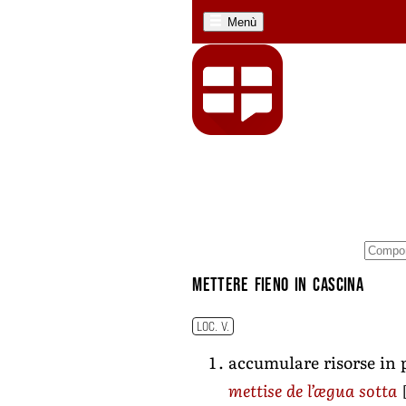
Menù
mettere fieno in cascina
LOC. V.
accumulare risorse in p
mettise de l’ægua sotta