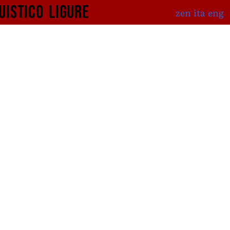
uistico
ligure
zen
ita
eng