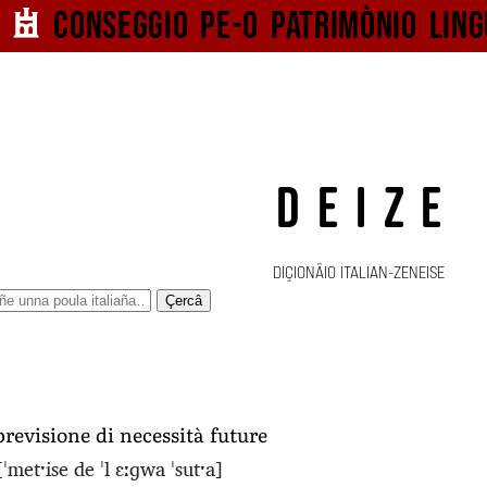
Conseggio pe-o
patrimònio ling
DEIZE
DIÇIONÄIO ITALIAN-ZENEISE
Çercâ
revisione di necessità future
[ˈmetˑise de ˈl ɛːɡwa ˈsutˑa]