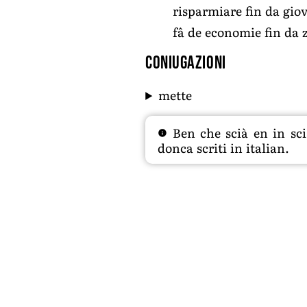
risparmiare fin da giov
fâ de economie fin da z
Coniugazioni
mette
Ben che scià en in sciâ
donca scriti in italian.