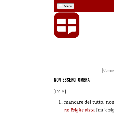
Menù
non esserci ombra
LOC. V.
mancare del tutto, non
[nu ˈeːsi
no ësighe vista