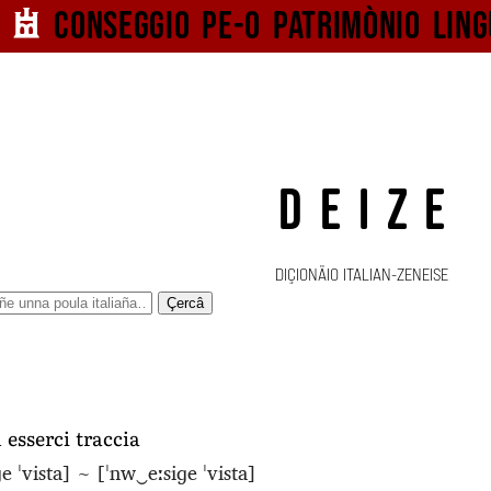
Conseggio pe-o
patrimònio ling
DEIZE
DIÇIONÄIO ITALIAN-ZENEISE
Çercâ
 esserci traccia
ɡe ˈvista]
~
[ˈnw‿eːsiɡe ˈvista]