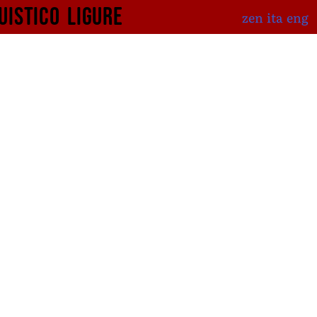
uistico
ligure
zen
ita
eng