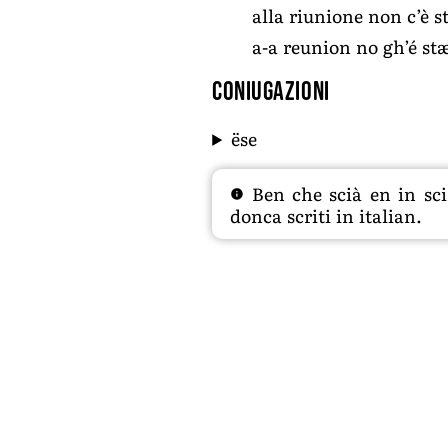
alla riunione non c’è s
a-a reunion no gh’é stæ
Coniugazioni
ëse
Ben che scià en in sciâ
donca scriti in italian.