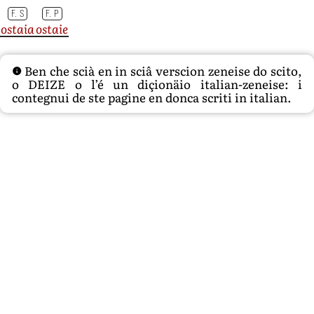
F. S
F. P
ostaia
ostaie
Ben che scià en in sciâ verscion zeneise do scito,
o DEIZE o l’é un diçionäio italian-zeneise: i
contegnui de ste pagine en donca scriti in italian.