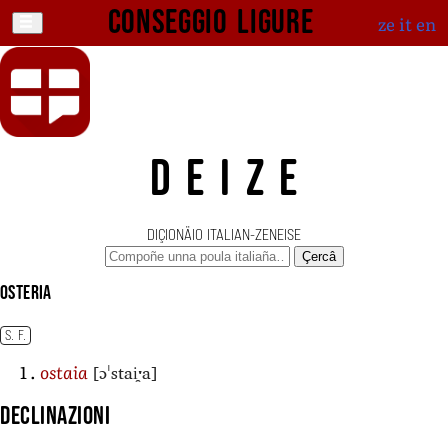
Conseggio ligure
ze
it
en
DEIZE
DIÇIONÄIO ITALIAN-ZENEISE
Çercâ
osteria
S. F.
[ɔˈstai̯ˑa]
ostaia
Declinazioni