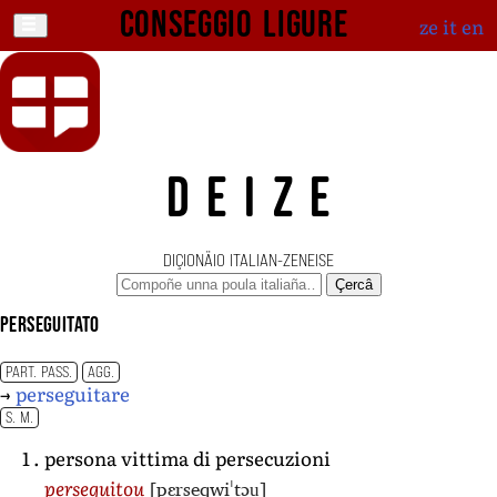
Conseggio ligure
ze
it
en
DEIZE
DIÇIONÄIO ITALIAN-ZENEISE
Çercâ
perseguitato
PART. PASS.
AGG.
→
perseguitare
S. M.
persona vittima di persecuzioni
[pɛrseɡwiˈtɔu̯]
perseguitou