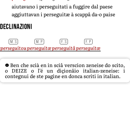
aiutavano i perseguitati a fuggire dal paese
aggiuttavan i perseguitæ à scappâ da-o paise
Declinazioni
M. S
M. P
F. S
F. P
perseguitou
perseguitæ
perseguitâ
perseguitæ
Ben che scià en in sciâ verscion zeneise do scito,
o DEIZE o l’é un diçionäio italian-zeneise: i
contegnui de ste pagine en donca scriti in italian.