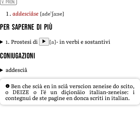
V. PRON.
[adeˈʃaːse]
addesciâse
Per saperne di più
[a]
1. Prostesi di
- in verbi e sostantivi
Coniugazioni
addesciâ
Ben che scià en in sciâ verscion zeneise do scito,
o DEIZE o l’é un diçionäio italian-zeneise: i
contegnui de ste pagine en donca scriti in italian.