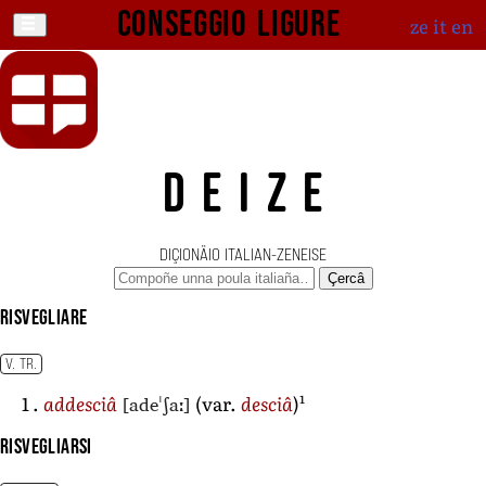
Conseggio ligure
ze
it
en
DEIZE
DIÇIONÄIO ITALIAN-ZENEISE
Çercâ
risvegliare
V. TR.
1
[adeˈʃaː]
addesciâ
(var.
desciâ
)
risvegliarsi