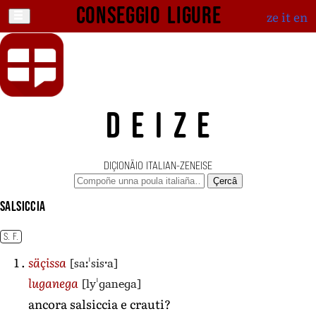
Conseggio ligure
ze
it
en
DEIZE
DIÇIONÄIO ITALIAN-ZENEISE
Çercâ
salsiccia
S. F.
[saːˈsisˑa]
säçissa
[lyˈɡaneɡa]
luganega
ancora salsiccia e crauti?