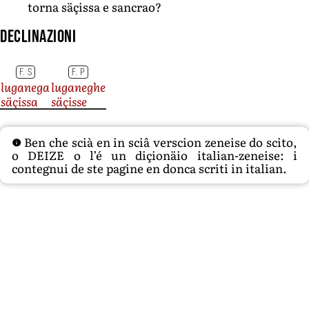
torna säçissa e sancrao?
Declinazioni
F. S
F. P
luganega
luganeghe
säçissa
säçisse
Ben che scià en in sciâ verscion zeneise do scito,
o DEIZE o l’é un diçionäio italian-zeneise: i
contegnui de ste pagine en donca scriti in italian.