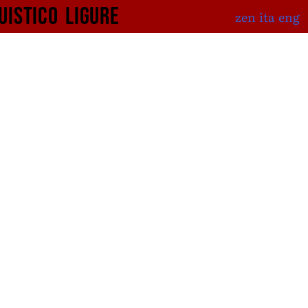
uistico
ligure
zen
ita
eng