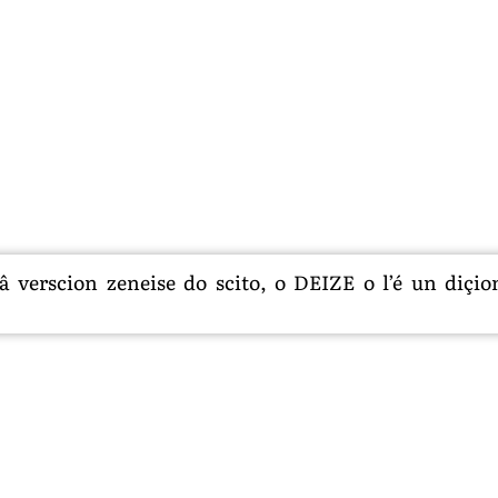
 verscion zeneise do scito, o DEIZE o l’é un diçion