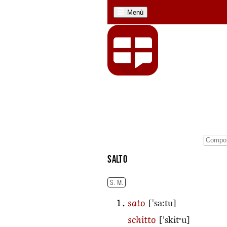
Menù
salto
S. M.
[ˈsaːtu]
sato
[ˈskitˑu]
schitto