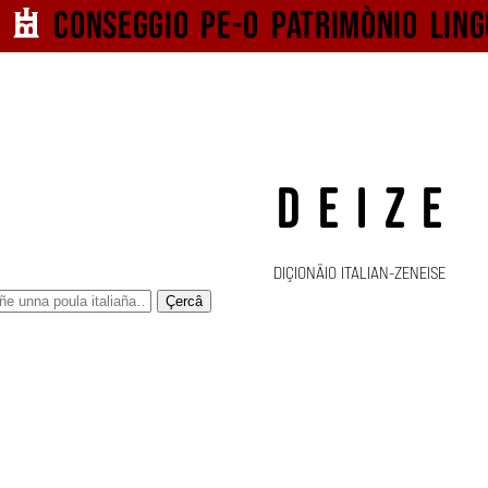
Conseggio pe-o
patrimònio ling
DEIZE
DIÇIONÄIO ITALIAN-ZENEISE
Çercâ