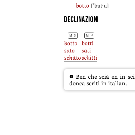
[ˈbutˑu]
botto
Declinazioni
M. S
M. P
botto
botti
sato
sati
schitto
schitti
Ben che scià en in sciâ
donca scriti in italian.