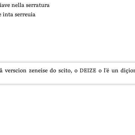
hiave nella serratura
e inta serreuia
 verscion zeneise do scito, o DEIZE o l’é un diçion