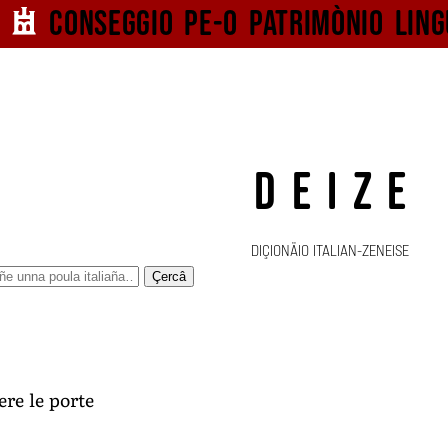
Conseggio pe-o
patrimònio ling
DEIZE
DIÇIONÄIO ITALIAN-ZENEISE
Çercâ
re le porte