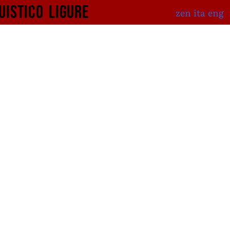
uistico
ligure
zen
ita
eng