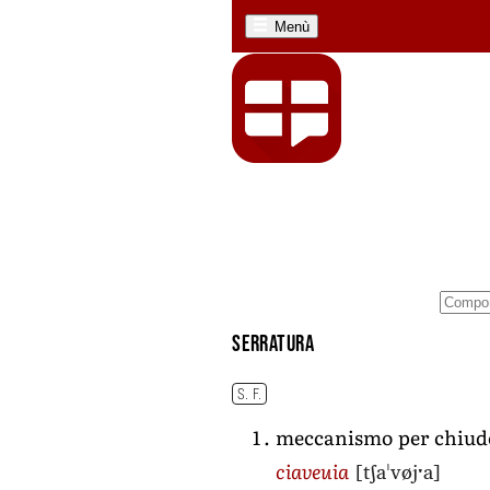
Menù
serratura
S. F.
meccanismo per chiude
[tʃaˈvøjˑa]
ciaveuia