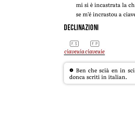
mi si è incastrata la c
se m’é incrastou a ciav
Declinazioni
F. S
F. P
ciaveuia
ciaveuie
Ben che scià en in sciâ
donca scriti in italian.