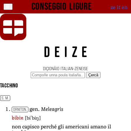
Conseggio ligure
ze
it
en
DEIZE
DIÇIONÄIO ITALIAN-ZENEISE
Çercâ
tacchino
S. M.
gen.
Meleagris
ORNITON.
[biˈbiŋ]
bibin
non capisco perché gli americani amano il