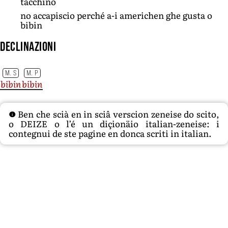
tacchino
no accapiscio perché a-i americhen ghe gusta o
bibin
Declinazioni
M. S
M. P
bibin
bibin
Ben che scià en in sciâ verscion zeneise do scito,
o DEIZE o l’é un diçionäio italian-zeneise: i
contegnui de ste pagine en donca scriti in italian.