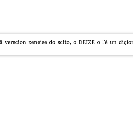
 verscion zeneise do scito, o DEIZE o l’é un diçion