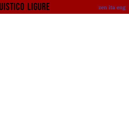
uistico
ligure
zen
ita
eng