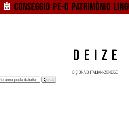
Conseggio pe-o
patrimònio ling
DEIZE
DIÇIONÄIO ITALIAN-ZENEISE
Çercâ