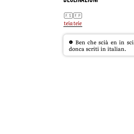
F. S
F. P
teia
teie
Ben che scià en in sciâ
donca scriti in italian.