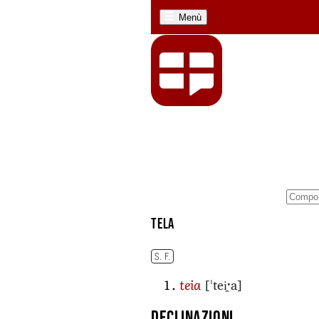
Menù
tela
S. F.
[ˈtei̯ˑa]
teia
Declinazioni