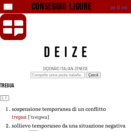
Conseggio ligure
ze
it
en
DEIZE
DIÇIONÄIO ITALIAN-ZENEISE
Çercâ
tregua
S. F.
sospensione temporanea di un conflitto
[ˈtreːɡwa]
tregua
sollievo temporaneo da una situazione negativa