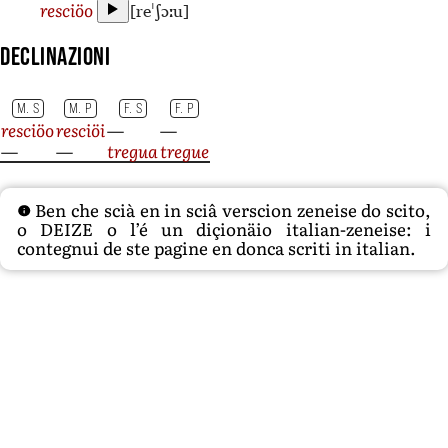
[reˈʃɔːu]
resciöo
Declinazioni
M. S
M. P
F. S
F. P
resciöo
resciöi
—
—
—
—
tregua
tregue
Ben che scià en in sciâ verscion zeneise do scito,
o DEIZE o l’é un diçionäio italian-zeneise: i
contegnui de ste pagine en donca scriti in italian.