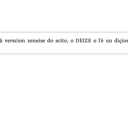
 verscion zeneise do scito, o DEIZE o l’é un diçion