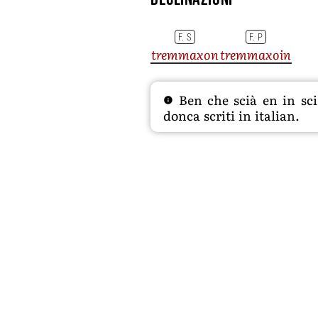
F. S
F. P
tremmaxon
tremmaxoin
Ben che scià en in sciâ
donca scriti in italian.