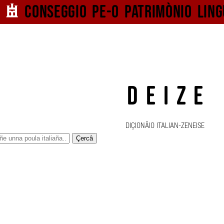
Conseggio pe-o
patrimònio ling
DEIZE
DIÇIONÄIO ITALIAN-ZENEISE
Çercâ