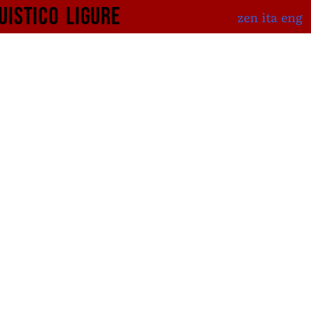
uistico
ligure
zen
ita
eng