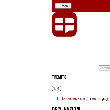
Menù
tremito
S. M.
[tremaˈʒuŋ]
tremmaxon
Declinazioni