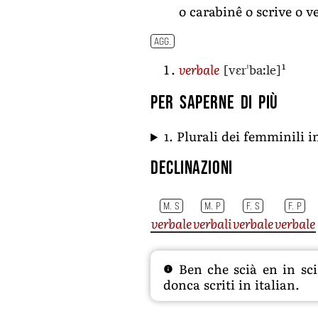
o carabinê o scrive o v
AGG.
[vɛrˈbaːle]
1
verbale
Per saperne di più
1. Plurali dei femminili 
Declinazioni
M. S
M. P
F. S
F. P
verbale
verbali
verbale
verbale
Ben che scià en in sciâ
donca scriti in italian.