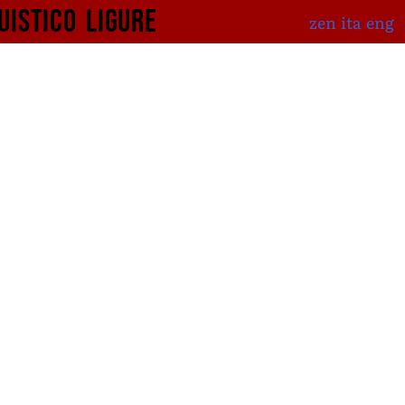
uistico
ligure
zen
ita
eng