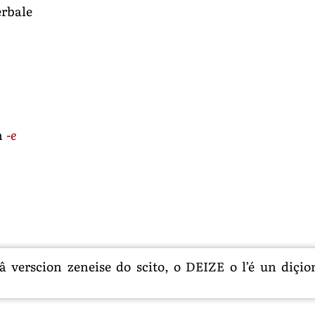
erbale
in
-e
 verscion zeneise do scito, o DEIZE o l’é un diçion