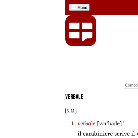
Menù
verbale
S. M.
[vɛrˈbaːle]
1
verbale
il carabiniere scrive il