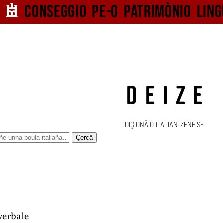
Conseggio pe-o
patrimònio ling
DEIZE
DIÇIONÄIO ITALIAN-ZENEISE
Çercâ
 verbale