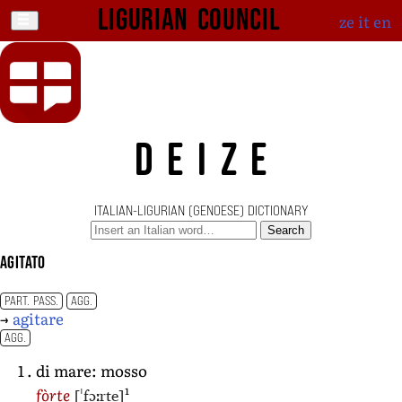
Ligurian Council
ze
it
en
DEIZE
ITALIAN-LIGURIAN (GENOESE) DICTIONARY
Search
agitato
PART. PASS.
AGG.
→
agitare
AGG.
di mare: mosso
1
[ˈfɔːrte]
fòrte