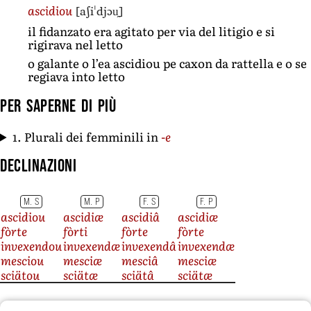
[aʃiˈdjɔu̯]
ascidiou
il fidanzato era agitato per via del litigio e si
rigirava nel letto
o galante o l’ea ascidiou pe caxon da rattella e o se
regiava into letto
Per saperne di più
1. Plurali dei femminili in
-e
Declinazioni
M. S
M. P
F. S
F. P
ascidiou
ascidiæ
ascidiâ
ascidiæ
fòrte
fòrti
fòrte
fòrte
invexendou
invexendæ
invexendâ
invexendæ
mesciou
mesciæ
mesciâ
mesciæ
sciätou
sciätæ
sciätâ
sciätæ