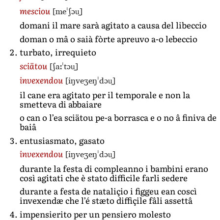
[meˈʃɔu̯]
mesciou
domani il mare sarà agitato a causa del libeccio
doman o mâ o saià fòrte apreuvo a-o lebeccio
turbato, irrequieto
[ʃaːˈtɔu̯]
sciätou
[iŋveʒeŋˈdɔu̯]
invexendou
il cane era agitato per il temporale e non la
smetteva di abbaiare
o can o l’ea sciätou pe-a borrasca e o no â finiva de
baiâ
entusiasmato, gasato
[iŋveʒeŋˈdɔu̯]
invexendou
durante la festa di compleanno i bambini erano
così agitati che è stato difficile farli sedere
durante a festa de nataliçio i figgeu ean coscì
invexendæ che l’é stæto diffiçile fâli assettâ
impensierito per un pensiero molesto