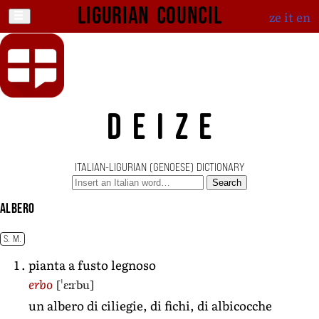
Ligurian Council
ze
it
en
DEIZE
ITALIAN-LIGURIAN (GENOESE) DICTIONARY
Search
albero
S. M.
pianta a fusto legnoso
[ˈɛːrbu]
erbo
un albero di ciliegie, di fichi, di albicocche