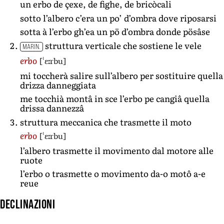
un erbo de çexe, de fighe, de bricòcali
sotto l’albero c’era un po’ d’ombra dove riposarsi
sotta à l’erbo gh’ea un pö d’ombra donde pösâse
struttura verticale che sostiene le vele
MARIN.
[ˈɛːrbu]
erbo
mi toccherà salire sull’albero per sostituire quella
drizza danneggiata
me tocchià montâ in sce l’erbo pe cangiâ quella
drissa dannezzâ
struttura meccanica che trasmette il moto
[ˈɛːrbu]
erbo
l’albero trasmette il movimento dal motore alle
ruote
l’erbo o trasmette o movimento da-o motô a-e
reue
Declinazioni