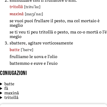
[trituˈlaː]
tritollâ
[maʒiˈnaː]
maxinâ
se vuoi puoi frullare il pesto, ma col mortaio è
meglio
se ti veu ti peu tritollâ o pesto, ma co-o mortâ o l’é
megio
sbattere, agitare vorticosamente
[ˈbatˑe]
batte
frulliamo le uova e l’olio
battemmo e euve e l’euio
Coniugazioni
batte
fâ
maxinâ
tritollâ