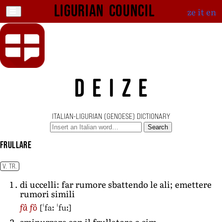
Ligurian Council
ze
it
en
DEIZE
ITALIAN-LIGURIAN (GENOESE) DICTIONARY
Search
frullare
V. TR.
di uccelli: far rumore sbattendo le ali; emettere
rumori simili
[ˈfaː ˈfuː]
fâ fô
sminuzzare con il frullatore o sim.