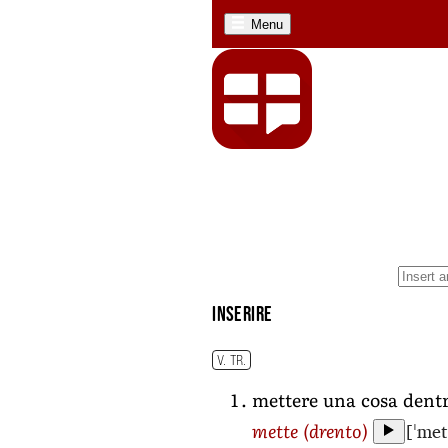
Menu
inserire
V. TR.
mettere una cosa dentr
[ˈmet
mette
(drento)