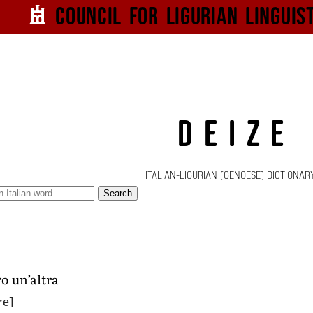
Council for
Ligurian
Linguis
DEIZE
ITALIAN-LIGURIAN (GENOESE) DICTIONAR
Search
o un’altra
ˑe]