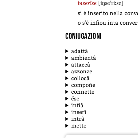
[iŋseˈriːse]
inserîse
si è inserito nella co
o s’é infiou inta conve
Coniugazioni
adattâ
ambientâ
attaccâ
azzonze
collocâ
compoñe
connette
ëse
infiâ
inserî
intrâ
mette