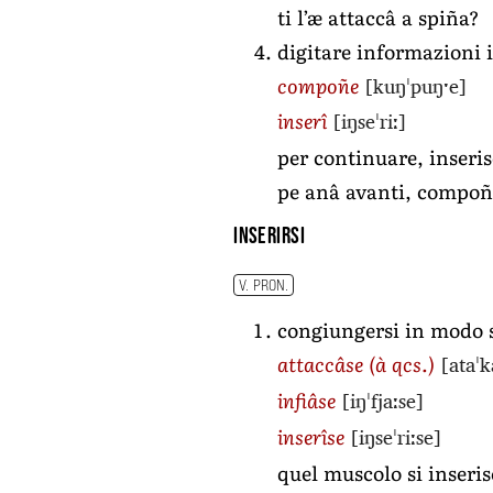
ti l’æ attaccâ a spiña?
digitare informazioni 
[kuŋˈpuŋˑe]
compoñe
[iŋseˈriː]
inserî
per continuare, inserisc
pe anâ avanti, compoñi
inserirsi
V. PRON.
congiungersi in modo s
[ataˈk
attaccâse
(à qcs.)
[iŋˈfjaːse]
infiâse
[iŋseˈriːse]
inserîse
quel muscolo si inseris