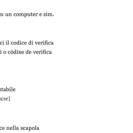
in un computer e sim.
i il codice di verifica
 o còdixe de verifica
tabile
aːse]
ce nella scapola