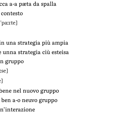
cca a-a pæta da spalla
 contesto
 ˈpaːrte]
e in una strategia più ampia
e unna strategia ciù esteisa
 un gruppo
ːse]
e]
a bene nel nuovo gruppo
â ben a-o neuvo gruppo
un’interazione