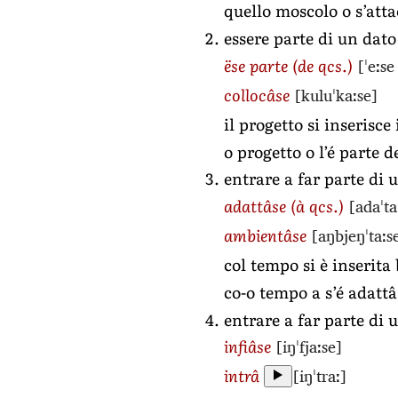
quello moscolo o s’atta
essere parte di un dato
[ˈeːse
ëse parte
(de qcs.)
[kuluˈkaːse]
collocâse
il progetto si inserisc
o progetto o l’é parte d
entrare a far parte di
[adaˈta
adattâse
(à qcs.)
[aŋbjeŋˈtaːs
ambientâse
col tempo si è inserit
co-o tempo a s’é adatt
entrare a far parte di 
[iŋˈfjaːse]
infiâse
[iŋˈtraː]
intrâ