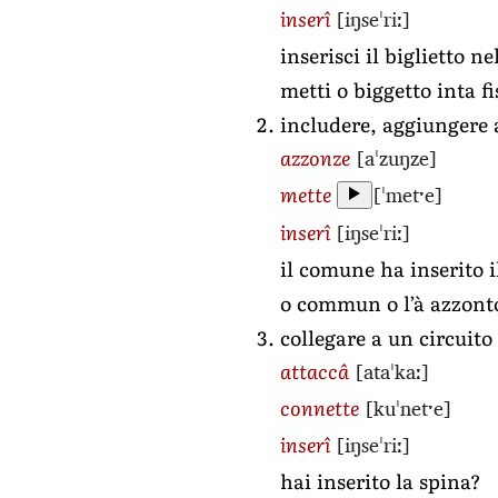
[iŋseˈriː]
inserî
inserisci il biglietto ne
metti o biggetto inta f
includere, aggiungere 
[aˈzuŋze]
azzonze
[ˈmetˑe]
mette
[iŋseˈriː]
inserî
il comune ha inserito i
o commun o l’à azzonto
collegare a un circuito
[ataˈkaː]
attaccâ
[kuˈnetˑe]
connette
[iŋseˈriː]
inserî
hai inserito la spina?