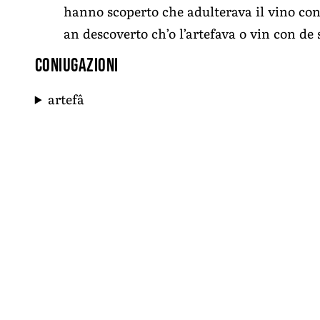
hanno scoperto che adulterava il vino co
an descoverto ch’o l’artefava o vin con de
Coniugazioni
artefâ