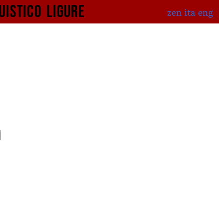
uistico
ligure
zen
ita
eng