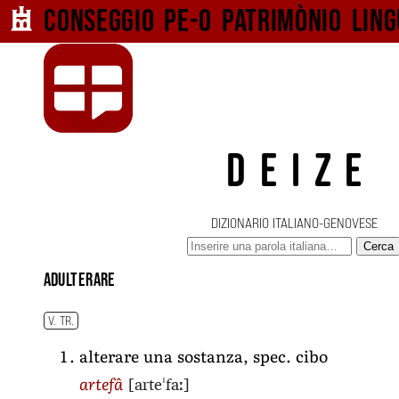
Conseggio pe-o
patrimònio ling
DEIZE
DIZIONARIO ITALIANO-GENOVESE
Cerca
adulterare
V. TR.
alterare una sostanza, spec. cibo
[arteˈfaː]
artefâ