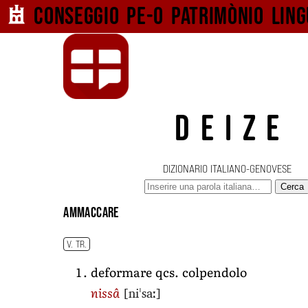
Conseggio pe-o
patrimònio ling
DEIZE
DIZIONARIO ITALIANO-GENOVESE
Cerca
ammaccare
V. TR.
deformare qcs. colpendolo
[niˈsaː]
nissâ