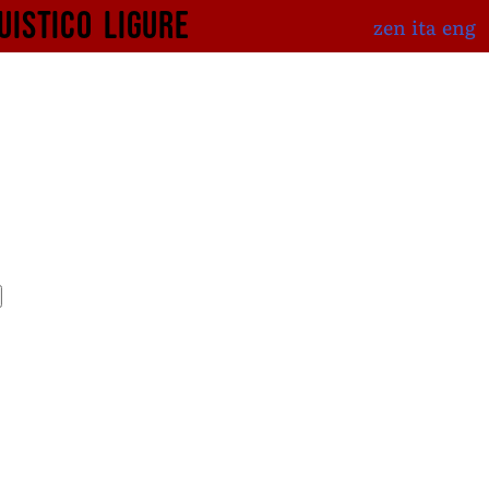
uistico
ligure
zen
ita
eng