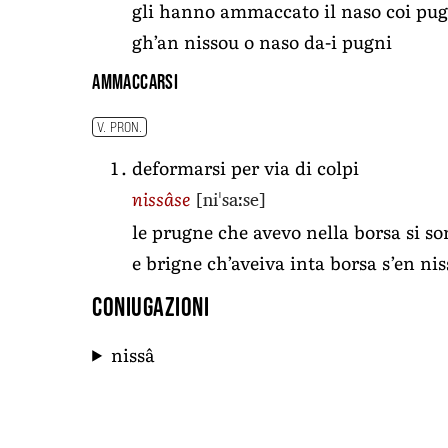
gli hanno ammaccato il naso coi pu
gh’an nissou o naso da-i pugni
ammaccarsi
V. PRON.
deformarsi per via di colpi
[niˈsaːse]
nissâse
le prugne che avevo nella borsa si 
e brigne ch’aveiva inta borsa s’en ni
Coniugazioni
nissâ