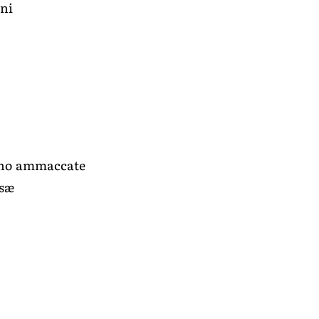
gni
sono ammaccate
ssæ