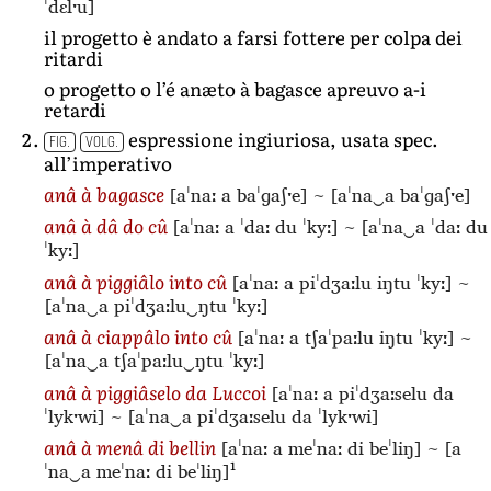
ˈdɛlˑu]
il progetto è andato a farsi fottere per colpa dei
ritardi
o progetto o l’é anæto à bagasce apreuvo a-i
retardi
espressione ingiuriosa, usata spec.
FIG.
VOLG.
all’imperativo
[aˈnaː a baˈɡaʃˑe]
~
[aˈna‿a baˈɡaʃˑe]
anâ à bagasce
[aˈnaː a ˈdaː du ˈkyː]
~
[aˈna‿a ˈdaː du
anâ à dâ do cû
ˈkyː]
[aˈnaː a piˈdʒaːlu iŋtu ˈkyː]
~
anâ à piggiâlo into cû
[aˈna‿a piˈdʒaːlu‿ŋtu ˈkyː]
[aˈnaː a tʃaˈpaːlu iŋtu ˈkyː]
~
anâ à ciappâlo into cû
[aˈna‿a tʃaˈpaːlu‿ŋtu ˈkyː]
[aˈnaː a piˈdʒaːselu da
anâ à piggiâselo da Luccoi
ˈlykˑwi]
~
[aˈna‿a piˈdʒaːselu da ˈlykˑwi]
[aˈnaː a meˈnaː di beˈliŋ]
~
[a
anâ à menâ di bellin
1
ˈna‿a meˈnaː di beˈliŋ]