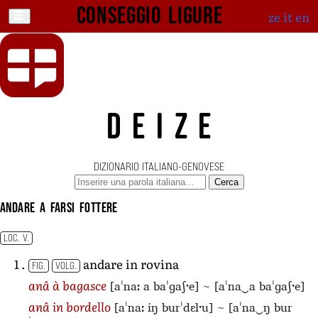
Conseggio ligure
ze
it
en
DEIZE
DIZIONARIO ITALIANO-GENOVESE
Cerca
andare a farsi fottere
LOC. V.
andare in rovina
FIG.
VOLG.
[aˈnaː a baˈɡaʃˑe]
~
[aˈna‿a baˈɡaʃˑe]
anâ à bagasce
[aˈnaː iŋ burˈdɛlˑu]
~
[aˈna‿ŋ bur
anâ in bordello