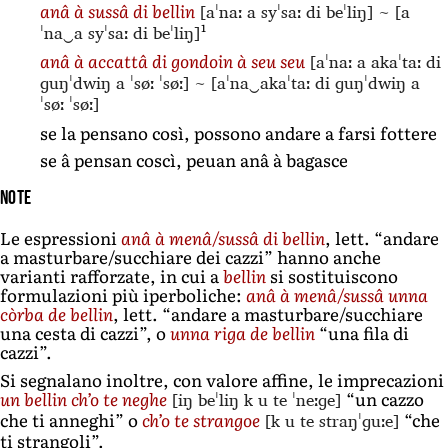
[aˈnaː a syˈsaː di beˈliŋ]
~
[a
anâ à sussâ di bellin
1
ˈna‿a syˈsaː di beˈliŋ]
[aˈnaː a akaˈtaː di
anâ à accattâ di gondoin à seu seu
ɡuŋˈdwiŋ a ˈsøː ˈsøː]
~
[aˈna‿akaˈtaː di ɡuŋˈdwiŋ a
ˈsøː ˈsøː]
se la pensano così, possono andare a farsi fottere
se â pensan coscì, peuan anâ à bagasce
Note
Le espressioni
anâ à menâ/sussâ di bellin
, lett. “andare
a masturbare/succhiare dei cazzi” hanno anche
varianti rafforzate, in cui a
bellin
si sostituiscono
formulazioni più iperboliche:
anâ à menâ/sussâ unna
còrba de bellin
, lett. “andare a masturbare/succhiare
una cesta di cazzi”, o
unna riga de bellin
“una fila di
cazzi”.
Si segnalano inoltre, con valore affine, le imprecazioni
[iŋ beˈliŋ k u te ˈneːɡe]
un bellin ch’o te neghe
“un cazzo
[k u te straŋˈɡuːe]
che ti anneghi” o
ch’o te strangoe
“che
ti strangoli”.