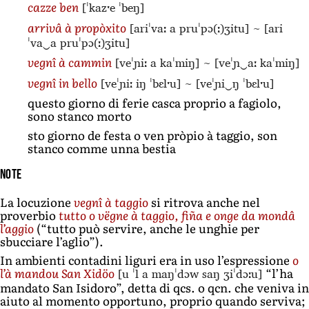
[ˈkazˑe ˈbeŋ]
cazze ben
[ariˈvaː a pruˈpɔ(ː)ʒitu]
~
[ari
arrivâ à propòxito
ˈva‿a pruˈpɔ(ː)ʒitu]
[veˈɲiː a kaˈmiŋ]
~
[veˈɲ‿aː kaˈmiŋ]
vegnî à cammin
[veˈɲiː iŋ ˈbɛlˑu]
~
[veˈɲi‿ŋ ˈbɛlˑu]
vegnî in bello
questo giorno di ferie casca proprio a fagiolo,
sono stanco morto
sto giorno de festa o ven pròpio à taggio, son
stanco comme unna bestia
Note
La locuzione
vegnî à taggio
si ritrova anche nel
proverbio
tutto o vëgne à taggio, fiña e onge da mondâ
l’aggio
(“tutto può servire, anche le unghie per
sbucciare l’aglio”).
In ambienti contadini liguri era in uso l’espressione
o
[u ˈl a maŋˈdɔw saŋ ʒiˈdɔːu]
l’à mandou San Xidöo
“l’ha
mandato San Isidoro”, detta di qcs. o qcn. che veniva in
aiuto al momento opportuno, proprio quando serviva;