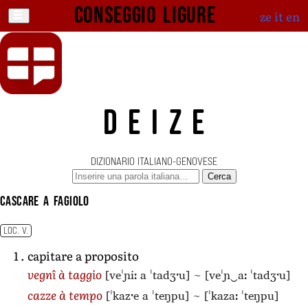
Conseggio ligure
ze
it
en
DEIZE
DIZIONARIO ITALIANO-GENOVESE
Cerca
cascare a fagiolo
LOC. V.
capitare a proposito
[veˈɲiː a ˈtadʒˑu]
~
[veˈɲ‿aː ˈtadʒˑu]
vegnî à taggio
[ˈkazˑe a ˈteŋpu]
~
[ˈkazaː ˈteŋpu]
cazze à tempo