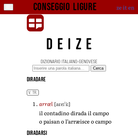
Conseggio ligure
ze
it
en
DEIZE
DIZIONARIO ITALIANO-GENOVESE
Cerca
diradare
V. TR.
[arɛːˈiː]
arræî
il contadino dirada il campo
o paisan o l’arræisce o campo
diradarsi