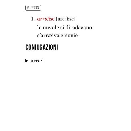
V. PRON.
[arɛːˈiːse]
arræîse
le nuvole si diradavano
s’arræiva e nuvie
Coniugazioni
arræî