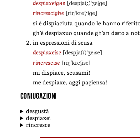
[despja(ː)ˈʒei̯ɡe]
despiaxeighe
[riŋˈkreʃˑiɡe]
rincrescighe
si è dispiaciuta quando le hanno riferito
gh’é despiaxuo quande gh’an dæto a not
in espressioni di scusa
[despja(ː)ˈʒei̯se]
despiaxeise
[riŋˈkreʃise]
rincrescise
mi dispiace, scusami!
me despiaxe, aggi paçiensa!
Coniugazioni
desgustâ
despiaxei
rincresce