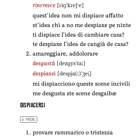
[riŋˈkreʃˑe]
rincresce
quest’idea non mi dispiace affatto
st’idea chì a no me despiaxe pe ninte
ti dispiace l’idea di cambiare casa?
te despiaxe l’idea de cangiâ de casa?
amareggiare, addolorare
[dezɡysˈtaː]
desgustâ
[despja(ː)ˈʒei̯]
despiaxei
mi dispiacciono queste scene incivili
me desgusta ste scene desgaibæ
dispiacersi
V. PRON.
provare rammarico o tristezza