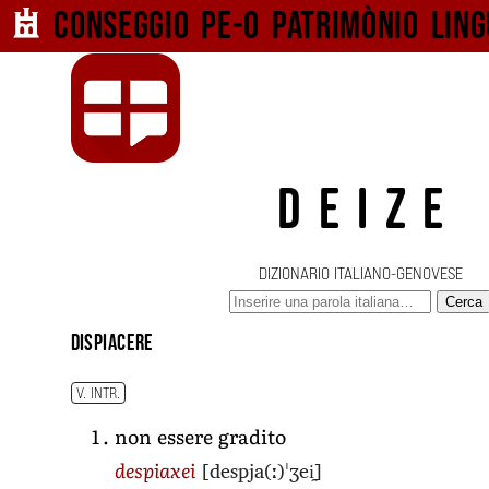
Conseggio pe-o
patrimònio ling
DEIZE
DIZIONARIO ITALIANO-GENOVESE
Cerca
dispiacere
V. INTR.
non essere gradito
[despja(ː)ˈʒei̯]
despiaxei