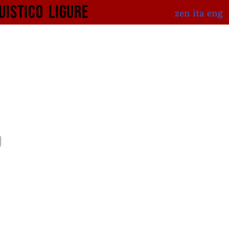
uistico
ligure
zen
ita
eng