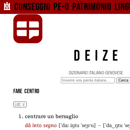
Conseggio pe-o
patrimònio ling
DEIZE
DIZIONARIO ITALIANO-GENOVESE
Cerca
fare centro
LOC. V.
centrare un bersaglio
[ˈdaː iŋtu ˈseɲˑu]
~
[ˈda‿ŋtu ˈs
dâ into segno