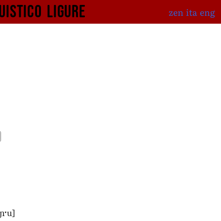
uistico
ligure
zen
ita
eng
eɲˑu]