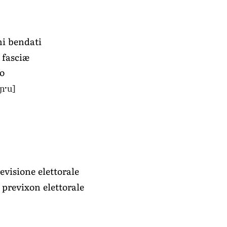
hi bendati
i fasciæ
to
eɲˑu]
evisione elettorale
u previxon elettorale