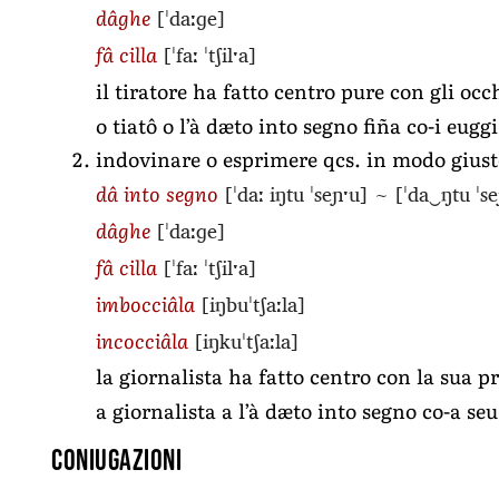
[ˈdaːɡe]
dâghe
[ˈfaː ˈtʃilˑa]
fâ cilla
il tiratore ha fatto centro pure con gli occ
o tiatô o l’à dæto into segno fiña co-i eugg
indovinare o esprimere qcs. in modo gius
[ˈdaː iŋtu ˈseɲˑu]
~
[ˈda‿ŋtu ˈs
dâ into segno
[ˈdaːɡe]
dâghe
[ˈfaː ˈtʃilˑa]
fâ cilla
[iŋbuˈtʃaːla]
imbocciâla
[iŋkuˈtʃaːla]
incocciâla
la giornalista ha fatto centro con la sua pr
a giornalista a l’à dæto into segno co-a se
Coniugazioni