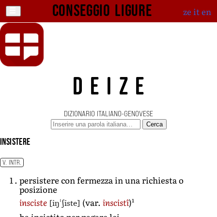
Conseggio ligure
ze
it
en
DEIZE
DIZIONARIO ITALIANO-GENOVESE
Cerca
insistere
V. INTR.
persistere con fermezza in una richiesta o
posizione
1
[iŋˈʃiste]
insciste
(var.
inscistî
)
ha insistito per pagare lei