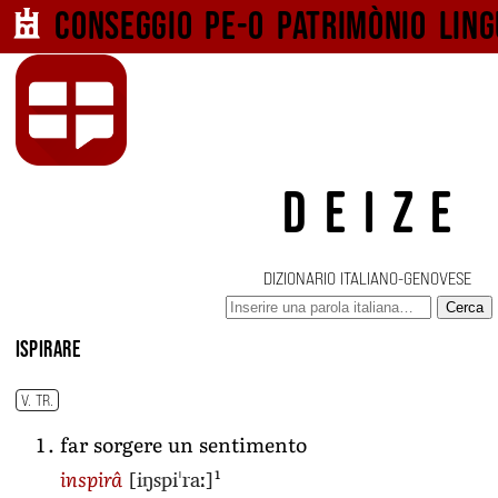
Conseggio pe-o
patrimònio ling
DEIZE
DIZIONARIO ITALIANO-GENOVESE
Cerca
ispirare
V. TR.
far sorgere un sentimento
[iŋspiˈraː]
1
inspirâ