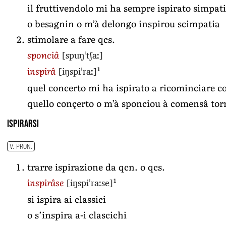
il fruttivendolo mi ha sempre ispirato simpat
o besagnin o m’à delongo inspirou scimpatia
stimolare a fare qcs.
[spuŋˈtʃaː]
sponciâ
[iŋspiˈraː]
1
inspirâ
quel concerto mi ha ispirato a ricominciare con
quello conçerto o m’à sponciou à comensâ torn
ispirarsi
V. PRON.
trarre ispirazione da qcn. o qcs.
[iŋspiˈraːse]
1
inspirâse
si ispira ai classici
o s’inspira a-i clascichi