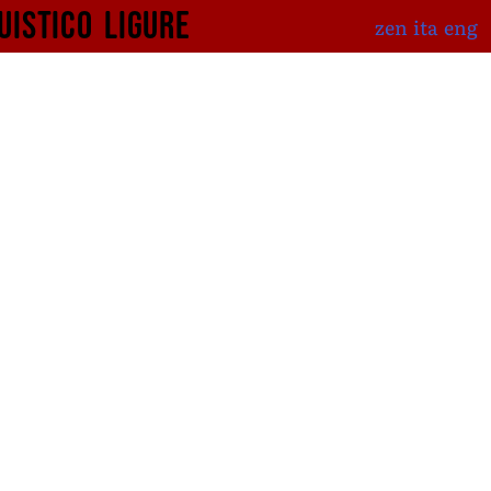
uistico
ligure
zen
ita
eng