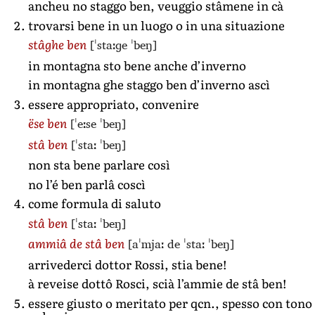
ancheu no staggo ben, veuggio stâmene in cà
trovarsi bene in un luogo o in una situazione
[ˈstaːɡe ˈbeŋ]
stâghe ben
in montagna sto bene anche d’inverno
in montagna ghe staggo ben d’inverno ascì
essere appropriato, convenire
[ˈeːse ˈbeŋ]
ëse ben
[ˈstaː ˈbeŋ]
stâ ben
non sta bene parlare così
no l’é ben parlâ coscì
come formula di saluto
[ˈstaː ˈbeŋ]
stâ ben
[aˈmjaː de ˈstaː ˈbeŋ]
ammiâ de stâ ben
arrivederci dottor Rossi, stia bene!
à reveise dottô Rosci, scià l’ammie de stâ ben!
essere giusto o meritato per qcn., spesso con tono