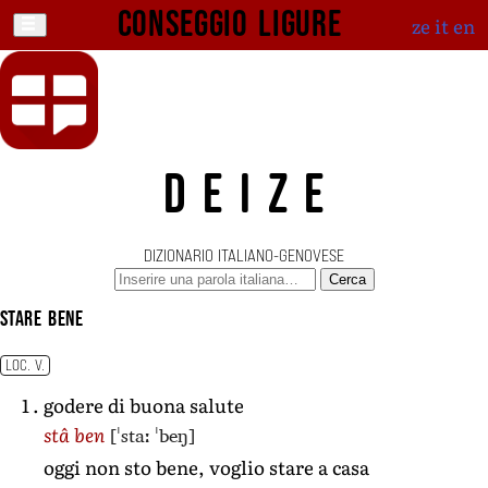
Conseggio ligure
ze
it
en
DEIZE
DIZIONARIO ITALIANO-GENOVESE
Cerca
stare bene
LOC. V.
godere di buona salute
[ˈstaː ˈbeŋ]
stâ ben
oggi non sto bene, voglio stare a casa