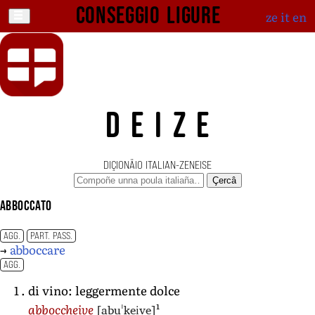
Conseggio ligure
ze
it
en
DEIZE
DIÇIONÄIO ITALIAN-ZENEISE
Çercâ
abboccato
AGG.
PART. PASS.
→
abboccare
AGG.
di vino: leggermente dolce
1
[abuˈkei̯ve]
abboccheive