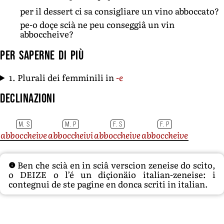
per il dessert ci sa consigliare un vino abboccato?
pe-o doçe scià ne peu conseggiâ un vin
abboccheive?
Per saperne di più
1. Plurali dei femminili in
-e
Declinazioni
M. S
M. P
F. S
F. P
abboccheive
abboccheivi
abboccheive
abboccheive
Ben che scià en in sciâ verscion zeneise do scito,
o DEIZE o l’é un diçionäio italian-zeneise: i
contegnui de ste pagine en donca scriti in italian.