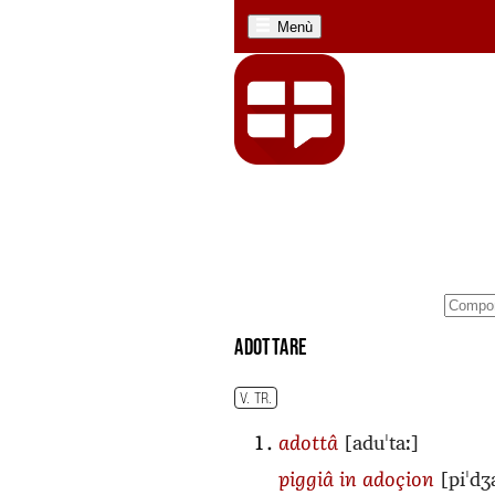
Menù
adottare
V. TR.
[aduˈtaː]
adottâ
[piˈdʒ
piggiâ in adoçion