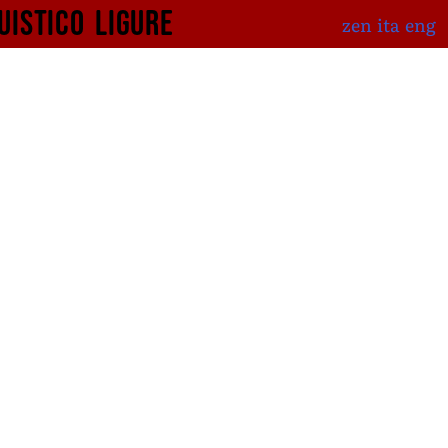
uistico
ligure
zen
ita
eng