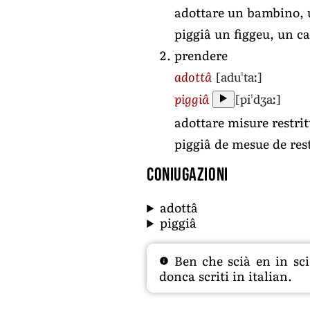
adottare un bambino, 
piggiâ un figgeu, un c
prendere
[aduˈtaː]
adottâ
[piˈdʒaː]
piggiâ
adottare misure restrit
piggiâ de mesue de res
Coniugazioni
adottâ
piggiâ
Ben che scià en in sciâ
donca scriti in italian.