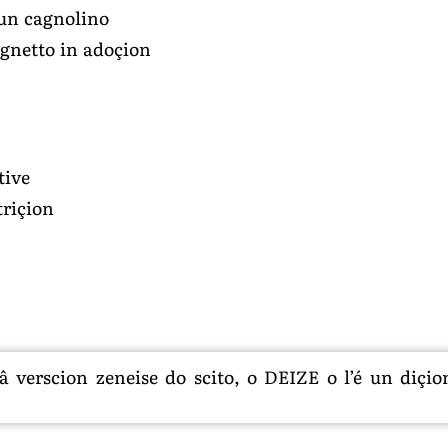
un cagnolino
agnetto in adoçion
tive
triçion
 verscion zeneise do scito, o DEIZE o l’é un diçion