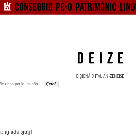
Conseggio pe-o
patrimònio ling
DEIZE
DIÇIONÄIO ITALIAN-ZENEISE
Çercâ
aː iŋ aduˈsjuŋ]