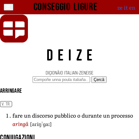
Conseggio ligure
ze
it
en
DEIZE
DIÇIONÄIO ITALIAN-ZENEISE
Çercâ
arringare
V. TR.
fare un discorso pubblico o durante un processo
[ariŋˈɡaː]
aringâ
Coniugazioni