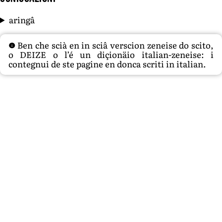
aringâ
Ben che scià en in sciâ verscion zeneise do scito,
o DEIZE o l’é un diçionäio italian-zeneise: i
contegnui de ste pagine en donca scriti in italian.