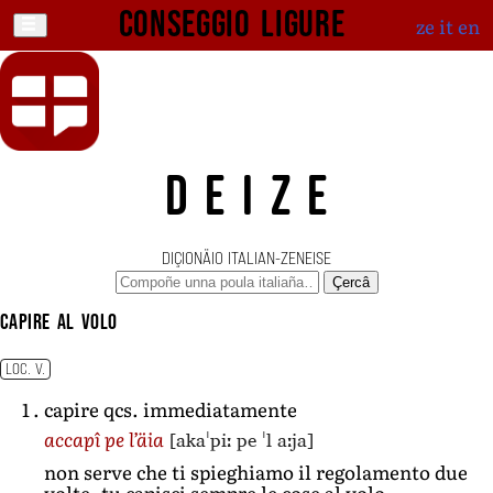
Conseggio ligure
ze
it
en
DEIZE
DIÇIONÄIO ITALIAN-ZENEISE
Çercâ
capire al volo
LOC. V.
capire qcs. immediatamente
[akaˈpiː pe ˈl aːja]
accapî pe l’äia
non serve che ti spieghiamo il regolamento due
volte, tu capisci sempre le cose al volo