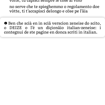
no serve che te spieghemmo o regolamento doe
vòtte, ti t’accapisci delongo e cöse pe l’äia
Ben che scià en in sciâ verscion zeneise do scito,
o DEIZE o l’é un diçionäio italian-zeneise: i
contegnui de ste pagine en donca scriti in italian.