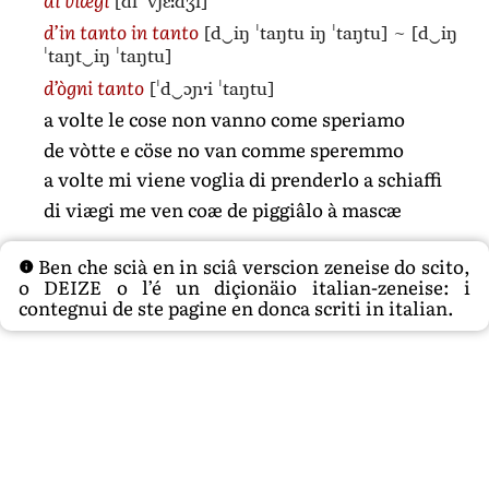
[di ˈvjɛːdʒi]
[d‿iŋ ˈtaŋtu iŋ ˈtaŋtu]
~
[d‿iŋ
d’in tanto in tanto
ˈtaŋt‿iŋ ˈtaŋtu]
[ˈd‿ɔɲˑi ˈtaŋtu]
d’ògni tanto
a volte le cose non vanno come speriamo
de vòtte e cöse no van comme speremmo
a volte mi viene voglia di prenderlo a schiaffi
di viægi me ven coæ de piggiâlo à mascæ
Ben che scià en in sciâ verscion zeneise do scito,
o DEIZE o l’é un diçionäio italian-zeneise: i
contegnui de ste pagine en donca scriti in italian.