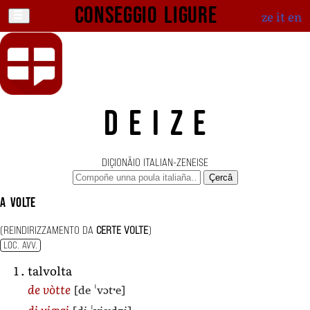
Conseggio ligure
ze
it
en
DEIZE
DIÇIONÄIO ITALIAN-ZENEISE
Çercâ
a volte
(REINDIRIZZAMENTO DA
CERTE VOLTE
)
LOC. AVV.
talvolta
[de ˈvɔtˑe]
de vòtte
di viægi