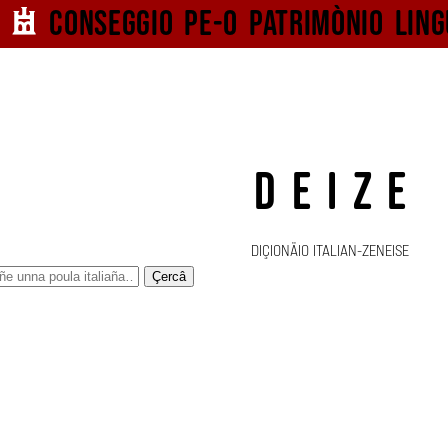
Conseggio pe-o
patrimònio ling
DEIZE
DIÇIONÄIO ITALIAN-ZENEISE
Çercâ