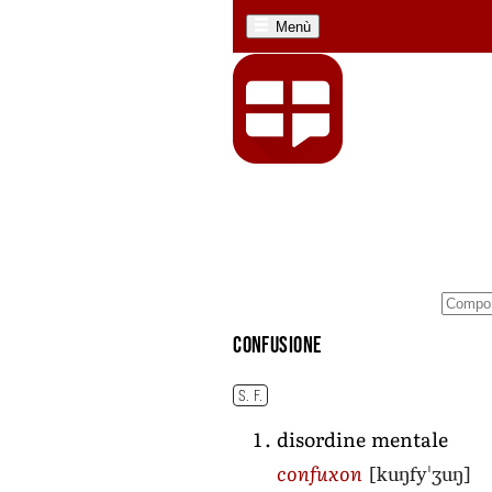
Menù
confusione
S. F.
disordine mentale
[kuŋfyˈʒuŋ]
confuxon