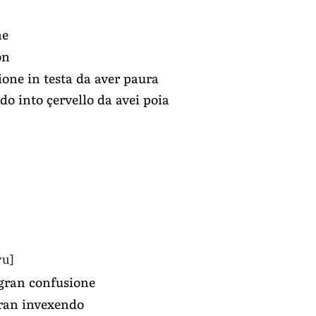
ne
on
one in testa da aver paura
o into çervello da avei poia
ˑu]
 gran confusione
gran invexendo