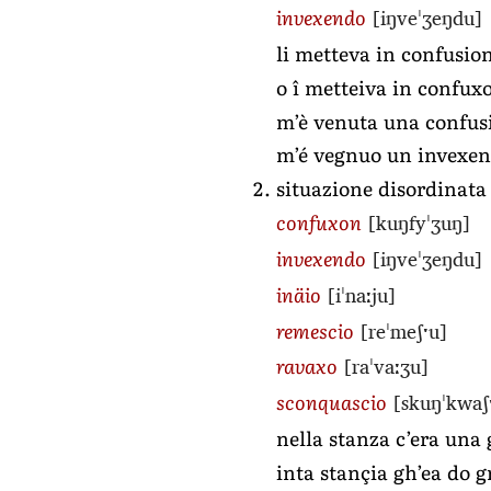
[iŋveˈʒeŋdu]
invexendo
li metteva in confusio
o î metteiva in confux
m’è venuta una confusi
m’é vegnuo un invexend
situazione disordinata
[kuŋfyˈʒuŋ]
confuxon
[iŋveˈʒeŋdu]
invexendo
[iˈnaːju]
inäio
[reˈmeʃˑu]
remescio
[raˈvaːʒu]
ravaxo
[skuŋˈkwaʃ
sconquascio
nella stanza c’era una
inta stançia gh’ea do 