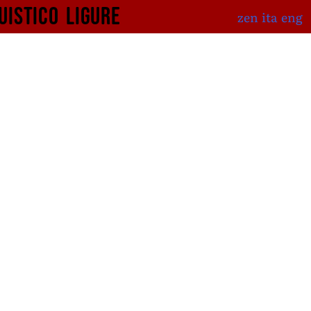
uistico
ligure
zen
ita
eng