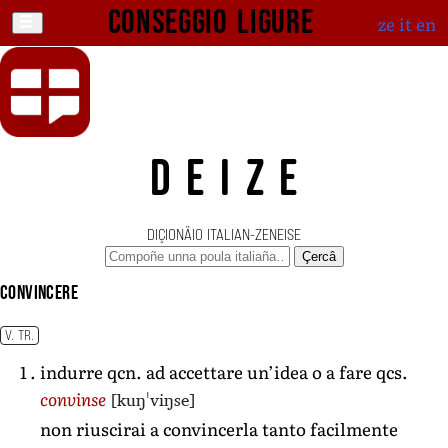
Conseggio ligure
ze
it
en
DEIZE
DIÇIONÄIO ITALIAN-ZENEISE
Çercâ
convincere
V. TR.
indurre qcn. ad accettare un’idea o a fare qcs.
[kuŋˈviŋse]
convinse
non riuscirai a convincerla tanto facilmente