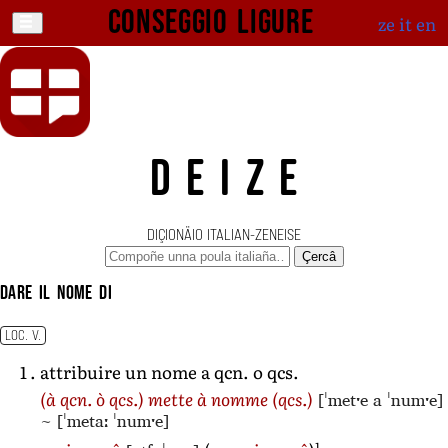
Conseggio ligure
ze
it
en
DEIZE
DIÇIONÄIO ITALIAN-ZENEISE
Çercâ
dare il nome di
LOC. V.
attribuire un nome a qcn. o qcs.
[ˈmetˑe a ˈnumˑe]
(à qcn. ò qcs.)
mette à nomme
(qcs.)
~
[ˈmetaː ˈnumˑe]
1