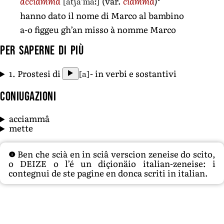
[atʃaˈmaː]
acciammâ
(var.
ciammâ
)
hanno dato il nome di Marco al bambino
a-o figgeu gh’an misso à nomme Marco
Per saperne di più
[a]
1. Prostesi di
- in verbi e sostantivi
Coniugazioni
acciammâ
mette
Ben che scià en in sciâ verscion zeneise do scito,
o DEIZE o l’é un diçionäio italian-zeneise: i
contegnui de ste pagine en donca scriti in italian.