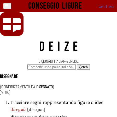
Conseggio ligure
ze
it
en
DEIZE
DIÇIONÄIO ITALIAN-ZENEISE
Çercâ
disegnare
(REINDIRIZZAMENTO DA
DISEGNATO
)
V. TR.
tracciare segni rappresentando figure o idee
[diseˈɲaː]
disegnâ
disegnare un fiore a matita