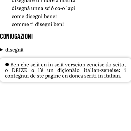
disegnâ unna sciô co-o lapi
come disegni bene!
comme ti disegni ben!
Coniugazioni
disegnâ
Ben che scià en in sciâ verscion zeneise do scito,
o DEIZE o l’é un diçionäio italian-zeneise: i
contegnui de ste pagine en donca scriti in italian.