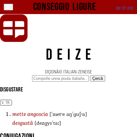
Conseggio ligure
ze
it
en
DEIZE
DIÇIONÄIO ITALIAN-ZENEISE
Çercâ
disgustare
V. TR.
[ˈmetˑe aŋˈɡuʃˑa]
mette angoscia
[dezɡysˈtaː]
desgustâ
Coniugazioni