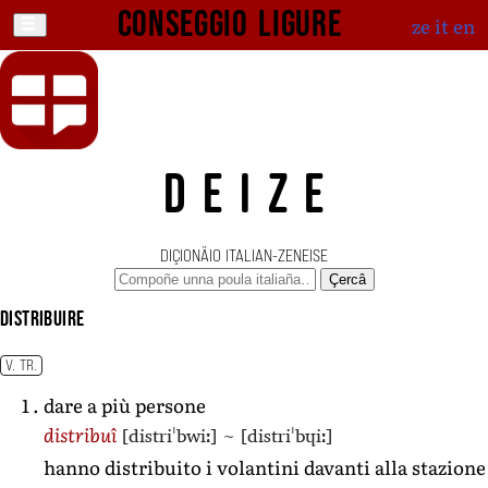
Conseggio ligure
ze
it
en
DEIZE
DIÇIONÄIO ITALIAN-ZENEISE
Çercâ
distribuire
V. TR.
dare a più persone
[distriˈbwiː]
~
[distriˈbɥiː]
distribuî
hanno distribuito i volantini davanti alla stazione