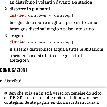
an distribuio i volantin davanti a-a staçion
disporre in più punti
[distriˈbwiː]
~
[distriˈbɥiː]
distribuî
bisogna distribuire meglio il peso nello zaino
beseugna distribuî megio o peiso into saino
erogare
[distriˈbwiː]
~
[distriˈbɥiː]
distribuî
il sistema distribuisce acqua a tutte le abitazioni
o scistema o distribuisce l’ægua à tutte e
abitaçioin
Coniugazioni
distribuî
Ben che scià en in sciâ verscion zeneise do scito,
o DEIZE o l’é un diçionäio italian-zeneise: i
contegnui de ste pagine en donca scriti in italian.