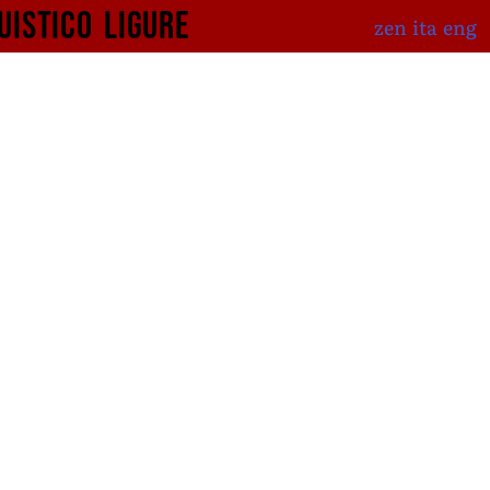
uistico
ligure
zen
ita
eng