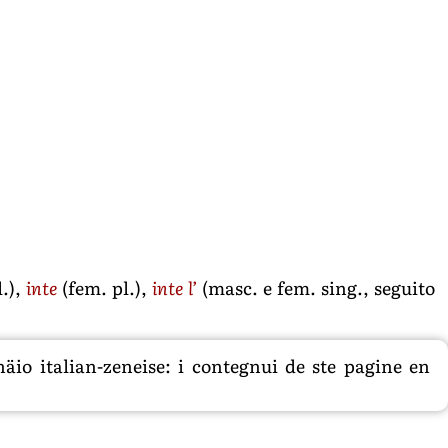
.),
inte
(fem. pl.),
inte l’
(masc. e fem. sing., seguito
äio italian-zeneise: i contegnui de ste pagine en