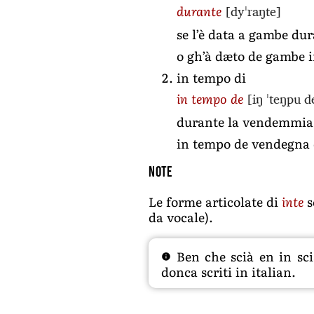
[dyˈraŋte]
durante
se l’è data a gambe dur
o gh’à dæto de gambe i
in tempo di
[iŋ ˈteŋpu d
in tempo de
durante la vendemmia i
in tempo de vendegna o
Note
Le forme articolate di
inte
s
da vocale).
Ben che scià en in sciâ
donca scriti in italian.