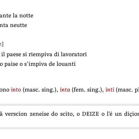
ante la notte
nta neutte
e]
l paese si riempiva di lavoratori
 paise o s’impiva de louanti
ono
into
(masc. sing.),
inta
(fem. sing.),
inti
(masc. pl
 verscion zeneise do scito, o DEIZE o l’é un diçion