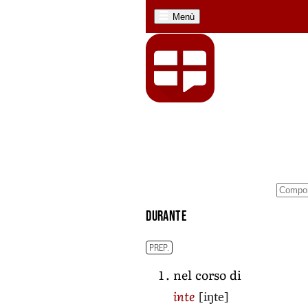
Menù
durante
PREP.
nel corso di
[iŋte]
inte