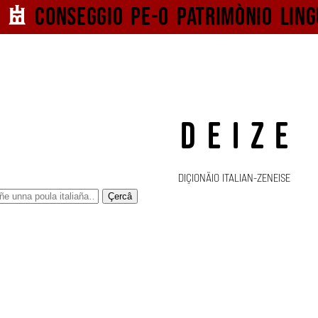
Conseggio pe-o
patrimònio ling
DEIZE
DIÇIONÄIO ITALIAN-ZENEISE
Çercâ