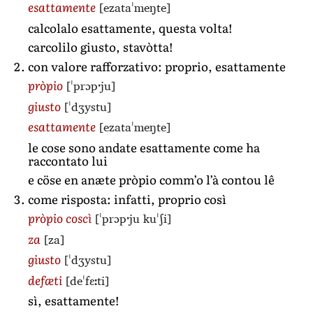
[ezataˈmeŋte]
esattamente
calcolalo esattamente, questa volta!
carcolilo giusto, stavòtta!
con valore rafforzativo: proprio, esattamente
[ˈprɔpˑju]
pròpio
[ˈdʒystu]
giusto
[ezataˈmeŋte]
esattamente
le cose sono andate esattamente come ha
raccontato lui
e cöse en anæte pròpio comm’o l’à contou lê
come risposta: infatti, proprio così
[ˈprɔpˑju kuˈʃi]
pròpio coscì
[za]
za
[ˈdʒystu]
giusto
[deˈfɛːti]
defæti
sì, esattamente!