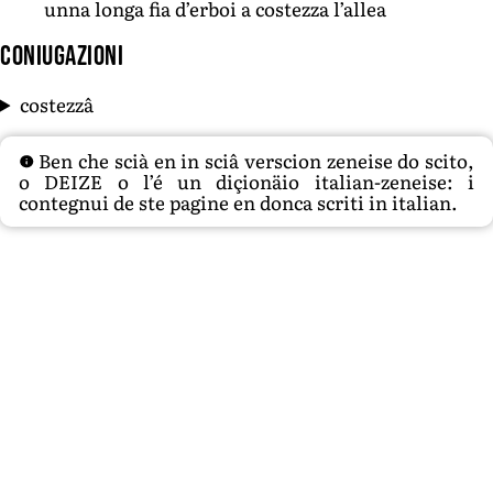
unna longa fia d’erboi a costezza l’allea
Coniugazioni
costezzâ
Ben che scià en in sciâ verscion zeneise do scito,
o DEIZE o l’é un diçionäio italian-zeneise: i
contegnui de ste pagine en donca scriti in italian.