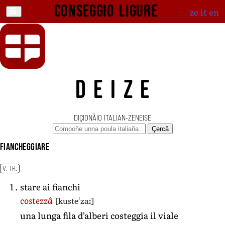
Conseggio ligure
ze
it
en
DEIZE
DIÇIONÄIO ITALIAN-ZENEISE
Çercâ
fiancheggiare
V. TR.
stare ai fianchi
[kusteˈzaː]
costezzâ
una lunga fila d’alberi costeggia il viale