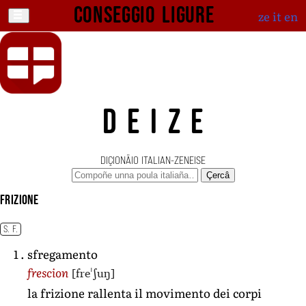
Conseggio ligure
ze
it
en
DEIZE
DIÇIONÄIO ITALIAN-ZENEISE
Çercâ
frizione
S. F.
sfregamento
[freˈʃuŋ]
frescion
la frizione rallenta il movimento dei corpi