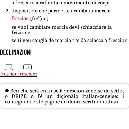
a frescion a rallenta o movimento di còrpi
dispositivo che permette i cambi di marcia
[freˈʃuŋ]
frescion
se vuoi cambiare marcia devi schiacciare la
frizione
se ti veu cangiâ de marcia t’æ da sciaccâ a frescion
Declinazioni
F. S
F. P
frescion
frescioin
Ben che scià en in sciâ verscion zeneise do scito,
o DEIZE o l’é un diçionäio italian-zeneise: i
contegnui de ste pagine en donca scriti in italian.