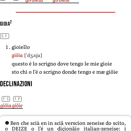
2
gioia
S. F.
gioiello
[ˈdʒɔːja]
giöia
questo è lo scrigno dove tengo le mie gioie
sto chì o l’é o scrigno donde tengo e mæ giöie
Declinazioni
F. S
F. P
giöia
giöie
Ben che scià en in sciâ verscion zeneise do scito,
o DEIZE o l’é un diçionäio italian-zeneise: i