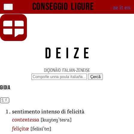
Conseggio ligure
ze
it
en
DEIZE
DIÇIONÄIO ITALIAN-ZENEISE
Çercâ
gioia
S. F.
sentimento intenso di felicità
[kuŋteŋˈtesˑa]
contentessa
[felisiˈtɛː]
feliçitæ