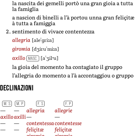
la nascita dei gemelli portò una gran gioia a tutta
la famiglia
a nascion di binelli a l’à portou unna gran feliçitæ
à tutta a famiggia
sentimento di vivace contentezza
[aleˈɡriːa]
allegria
[dʒiruˈmiːa]
giromia
[aˈʒilˑu]
axillo
MASC.
la gioia del momento ha contagiato il gruppo
l’allegria do momento a l’à accontaggiou o gruppo
Declinazioni
M. S
M. P
F. S
F. P
—
—
allegria
allegrie
axillo
axilli
—
—
—
—
contentessa
contentesse
—
—
feliçitæ
feliçitæ
—
—
giromia
giromie